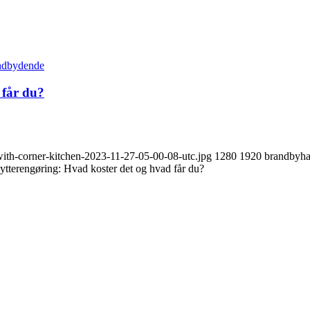
 får du?
ith-corner-kitchen-2023-11-27-05-00-08-utc.jpg
1280
1920
brandbyh
lytterengøring: Hvad koster det og hvad får du?