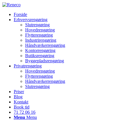
Forside
Erhvervsrengøring
Slutrengøring
Hovedrengøring
Flytterengøring
Industrirengøring
Håndværkerrengøring
Kontorrengøring
Butiksrengøring
Byggepladsrengøring
Privatrengøring
Hovedrengøring
Flytterengøring
Håndværkerrengøring
Slutrengøring
Priser
Blog
Kontakt
Book tid
71 72 06 16
Menu
Menu