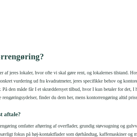
orrengøring?
 af jeres lokaler, hvor ofte vi skal gøre rent, og lokalernes tilstand. H
konkret vurdering ud fra kvadratmeter, jeres specifikke behov og kontoret
å den måde får I et skræddersyet tilbud, hvor I kun betaler for det, I h
 rengøringsydelser, finder du dem her, mens kontorrengøring altid priss
t aftale?
engøring omfatter aftørring af overflader, grundig støvsugning og gulvva
n særligt fokus på høj-kontaktflader som dørhåndtag, kaffemaskiner og 