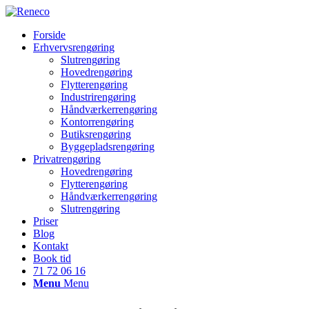
Forside
Erhvervsrengøring
Slutrengøring
Hovedrengøring
Flytterengøring
Industrirengøring
Håndværkerrengøring
Kontorrengøring
Butiksrengøring
Byggepladsrengøring
Privatrengøring
Hovedrengøring
Flytterengøring
Håndværkerrengøring
Slutrengøring
Priser
Blog
Kontakt
Book tid
71 72 06 16
Menu
Menu