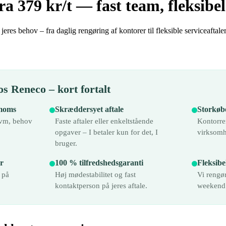
 379 kr/t — fast team, fleksibel
jeres behov – fra daglig rengøring af kontorer til fleksible serviceaftaler
s Reneco – kort fortalt
 moms
Skræddersyet aftale
Storkøb
kvm, behov
Faste aftaler eller enkeltstående
Kontorre
opgaver – I betaler kun for det, I
virksomh
bruger.
r
100 % tilfredshedsgaranti
Fleksibe
 på
Høj mødestabilitet og fast
Vi rengør
kontaktperson på jeres aftale.
weekend u