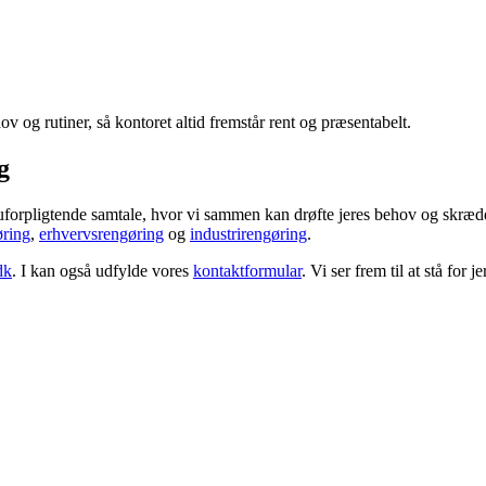
 og rutiner, så kontoret altid fremstår rent og præsentabelt.
g
en uforpligtende samtale, hvor vi sammen kan drøfte jeres behov og skræ
øring
,
erhvervsrengøring
og
industrirengøring
.
dk
. I kan også udfylde vores
kontaktformular
. Vi ser frem til at stå for 