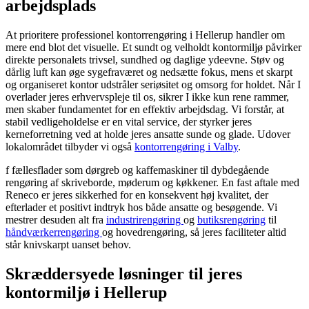
arbejdsplads
At prioritere professionel kontorrengøring i Hellerup handler om
mere end blot det visuelle. Et sundt og velholdt kontormiljø påvirker
direkte personalets trivsel, sundhed og daglige ydeevne. Støv og
dårlig luft kan øge sygefraværet og nedsætte fokus, mens et skarpt
og organiseret kontor udstråler seriøsitet og omsorg for holdet. Når I
overlader jeres erhvervspleje til os, sikrer I ikke kun rene rammer,
men skaber fundamentet for en effektiv arbejdsdag. Vi forstår, at
stabil vedligeholdelse er en vital service, der styrker jeres
kerneforretning ved at holde jeres ansatte sunde og glade. Udover
lokalområdet tilbyder vi også
kontorrengøring i Valby
.
f fællesflader som dørgreb og kaffemaskiner til dybdegående
rengøring af skriveborde, møderum og køkkener. En fast aftale med
Reneco er jeres sikkerhed for en konsekvent høj kvalitet, der
efterlader et positivt indtryk hos både ansatte og besøgende. Vi
mestrer desuden alt fra
industrirengøring
og
butiksrengøring
til
håndværkerrengøring
og hovedrengøring, så jeres faciliteter altid
står knivskarpt uanset behov.
Skræddersyede løsninger til jeres
kontormiljø i Hellerup