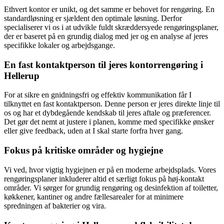
Ethvert kontor er unikt, og det samme er behovet for rengøring. En
standardløsning er sjældent den optimale løsning. Derfor
specialiserer vi os i at udvikle fuldt skræddersyede rengøringsplaner,
der er baseret på en grundig dialog med jer og en analyse af jeres
specifikke lokaler og arbejdsgange.
En fast kontaktperson til jeres kontorrengøring i
Hellerup
For at sikre en gnidningsfri og effektiv kommunikation får I
tilknyttet en fast kontaktperson. Denne person er jeres direkte linje til
os og har et dybdegående kendskab til jeres aftale og præferencer.
Det gør det nemt at justere i planen, komme med specifikke ønsker
eller give feedback, uden at I skal starte forfra hver gang.
Fokus på kritiske områder og hygiejne
Vi ved, hvor vigtig hygiejnen er på en moderne arbejdsplads. Vores
rengøringsplaner inkluderer altid et særligt fokus på høj-kontakt
områder. Vi sørger for grundig rengøring og desinfektion af toiletter,
køkkener, kantiner og andre fællesarealer for at minimere
spredningen af bakterier og vira.