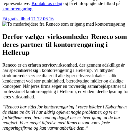
repræsentative.
Kontakt os i dag
og få et uforpligtende tilbud på
kontorrengøring
.
Få gratis tilbud
71 72 06 16
Derfor vælger virksomheder Reneco som
deres partner til kontorrengøring i
Hellerup
Reneco er en erfaren servicevirksomhed, der gennem adskillige år
har specialiseret sig i kontorrengøring i Hellerup. Vi tilbyder
strukturerede serviceaftaler til alle typer erhvervslokaler – altid
kendetegnet ved stor punktlighed, bæredygtige midler og alsidige
koncepter. Når jeres firma søger en troværdig samarbejdspartner til
professionel kontorrengøring i Hellerup, er vi den ideelle løsning for
jeres virksomhed.
“Reneco har stået for kontorrengøring i vores lokaler i København
de sidste tre år. Vi har aldrig oplevet nogle problemer, og vi er
forbløffede over, hvor rent og dejligt her er hver gang, at de har
rengjort. Vi er meget tilfredse med Reneco som vores faste
rengøringsfirma og kan varmt anbefale dem.”