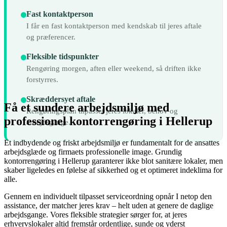
Fast kontaktperson
I får en fast kontaktperson med kendskab til jeres aftale
og præferencer.
Fleksible tidspunkter
Rengøring morgen, aften eller weekend, så driften ikke
forstyrres.
Skræddersyet aftale
Få et sundere arbejdsmiljø med
Rengøringsplan tilpasset jeres lokaler, behov og
professionel kontorrengøring i Hellerup
arbejdsgange.
Et indbydende og friskt arbejdsmiljø er fundamentalt for de ansattes
arbejdsglæde og firmaets professionelle image. Grundig
kontorrengøring i Hellerup garanterer ikke blot sanitære lokaler, men
skaber ligeledes en følelse af sikkerhed og et optimeret indeklima for
alle.
Gennem en individuelt tilpasset serviceordning opnår I netop den
assistance, der matcher jeres krav – helt uden at genere de daglige
arbejdsgange. Vores fleksible strategier sørger for, at jeres
erhvervslokaler altid fremstår ordentlige, sunde og yderst