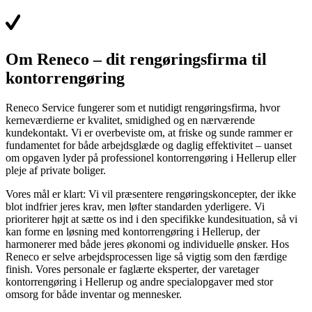
Om Reneco – dit rengøringsfirma til
kontorrengøring
Reneco Service fungerer som et nutidigt rengøringsfirma, hvor
kerneværdierne er kvalitet, smidighed og en nærværende
kundekontakt. Vi er overbeviste om, at friske og sunde rammer er
fundamentet for både arbejdsglæde og daglig effektivitet – uanset
om opgaven lyder på professionel kontorrengøring i Hellerup eller
pleje af private boliger.
Vores mål er klart: Vi vil præsentere rengøringskoncepter, der ikke
blot indfrier jeres krav, men løfter standarden yderligere. Vi
prioriterer højt at sætte os ind i den specifikke kundesituation, så vi
kan forme en løsning med kontorrengøring i Hellerup, der
harmonerer med både jeres økonomi og individuelle ønsker. Hos
Reneco er selve arbejdsprocessen lige så vigtig som den færdige
finish. Vores personale er faglærte eksperter, der varetager
kontorrengøring i Hellerup og andre specialopgaver med stor
omsorg for både inventar og mennesker.