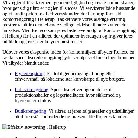
Vi vægter driftssikkerhed, gennemsigtighed og loyale partnerskaber,
hvor gensidig tiltro er nøglen til succes. Vi servicerer både husstande
og et bredt spektrum af erhvervskunder, der har brug for stabil
kontorrengøring i Hellerup. Takket være vores alsidige erfaring
mestrer vi alt fra den løbende vedligeholdelse til mere krævende
indsatser. Med Reneco som jeres faste leverandør af kontorrengøring
i Hellerup får I en allieret, der optimerer hverdagen og frigiver jeres
tid til de opgaver, der betyder mest for jer.
Udover vores ekspertise inden for kontormiljøer, tilbyder Reneco en
række specialiserede rengøringsydelser tilpasset forskellige brancher.
Vi tilbyder blandt andet:
Flytterengøring
: En total gennemgang af bolig eller
erhvervsmål, så lokalerne står knivskarpe til nye brugere.
Industrirengøring
: Specialiseret vedligeholdelse af
produktionshaller og lagerfaciliteter, hvor sikkerhed og
hygiejne er i fokus.
Butiksrengøring
: Vi sikrer, at jeres salgsarealer og udstillinger
altid fremstår indbydende og præsentable for jeres kunder.